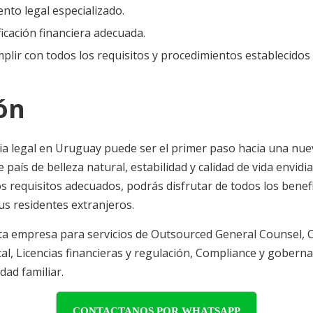
nto legal especializado.
ficación financiera adecuada.
lir con todos los requisitos y procedimientos establecidos
ón
a legal en Uruguay puede ser el primer paso hacia una nuev
país de belleza natural, estabilidad y calidad de vida envidiab
os requisitos adecuados, podrás disfrutar de todos los bene
us residentes extranjeros.
a empresa para servicios de
Outsourced General Counsel
,
C
cal
,
Licencias financieras y regulación
,
Compliance y gobern
dad familiar
.
CONTACTANOS POR WHATSAPP