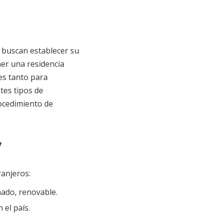
 buscan establecer su
ner una residencia
es tanto para
tes tipos de
rocedimiento de
y
ranjeros:
ado, renovable.
el país.