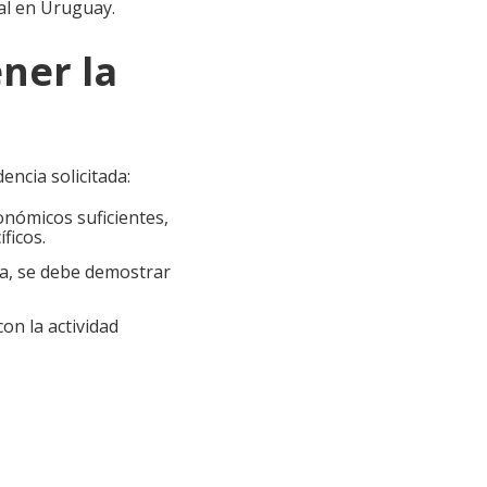
cal en Uruguay.
ner la
encia solicitada:
nómicos suficientes,
ficos.
ia, se debe demostrar
on la actividad