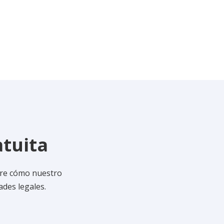
atuita
bre cómo nuestro
des legales.