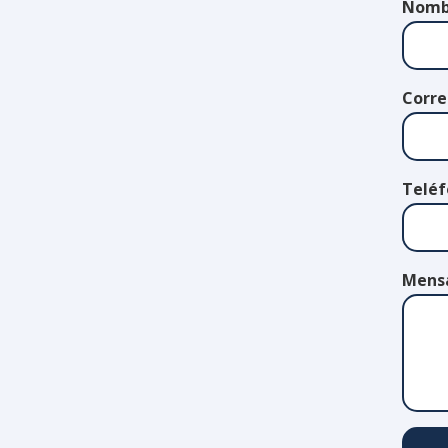
Nomb
Corre
Telé
Mens