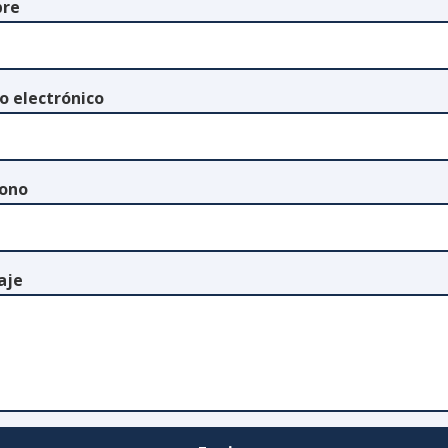
re
o electrónico
fono
aje