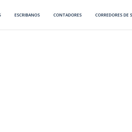
S
ESCRIBANOS
CONTADORES
CORREDORES DE 
blicos en
amos asesoría legal confiable y accesible