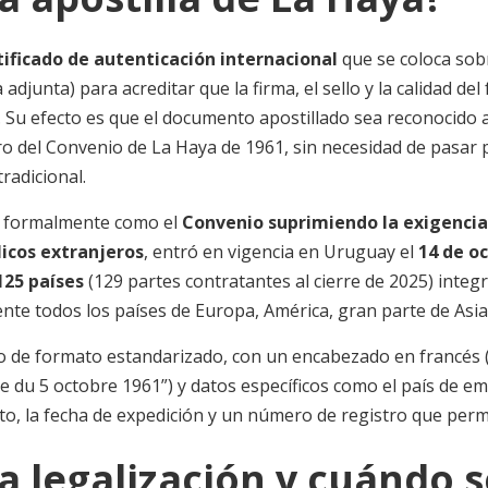
tificado de autenticación internacional
que se coloca so
adjunta) para acreditar que la firma, el sello y la calidad del
. Su efecto es que el documento apostillado sea reconocid
o del Convenio de La Haya de 1961, sin necesidad de pasar 
radicional.
o formalmente como el
Convenio suprimiendo la exigencia
icos extranjeros
, entró en vigencia en Uruguay el
14 de o
125 países
(129 partes contratantes al cierre de 2025) integ
nte todos los países de Europa, América, gran parte de Asia
llo de formato estandarizado, con un encabezado en francés (
du 5 octobre 1961”) y datos específicos como el país de emis
o, la fecha de expedición y un número de registro que permit
a legalización y cuándo s