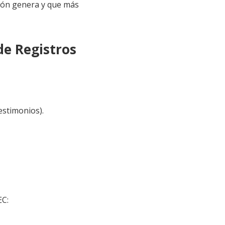
ión genera y que más
de Registros
estimonios).
EC: