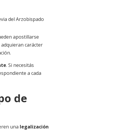
evia del Arzobispado
ueden apostillarse
 adquieran carácter
ción.
nte
. Si necesitás
respondiente a cada
ipo de
ieren una
legalización