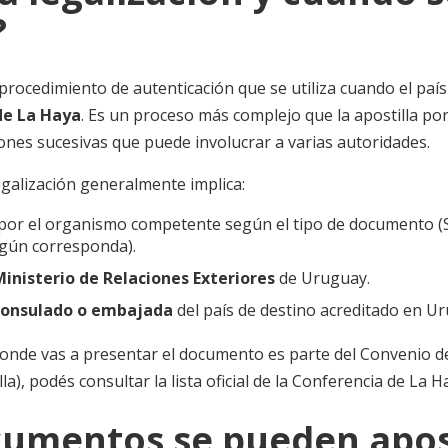
?
 procedimiento de autenticación que se utiliza cuando el paí
de La Haya
. Es un proceso más complejo que la apostilla po
ones sucesivas que puede involucrar a varias autoridades.
egalización generalmente implica:
por el organismo competente según el tipo de documento 
egún corresponda).
Ministerio de Relaciones Exteriores
de Uruguay.
 consulado o embajada
del país de destino acreditado en U
 donde vas a presentar el documento es parte del Convenio de
lla), podés consultar la
lista oficial de la Conferencia de La 
umentos se pueden apost