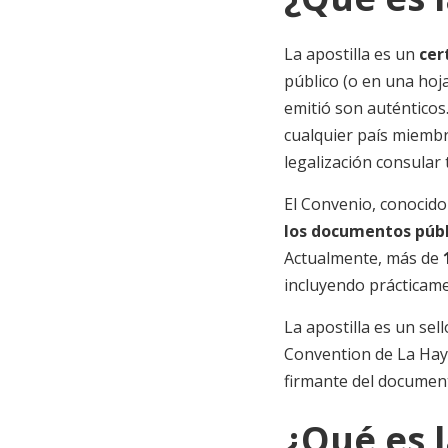
La apostilla es un
cer
público (o en una hoja 
emitió son auténticos
cualquier país miembr
legalización consular t
El Convenio, conocid
los documentos públ
Actualmente, más de
incluyendo prácticame
La apostilla es un se
Convention de La Haye 
firmante del document
¿Qué es l