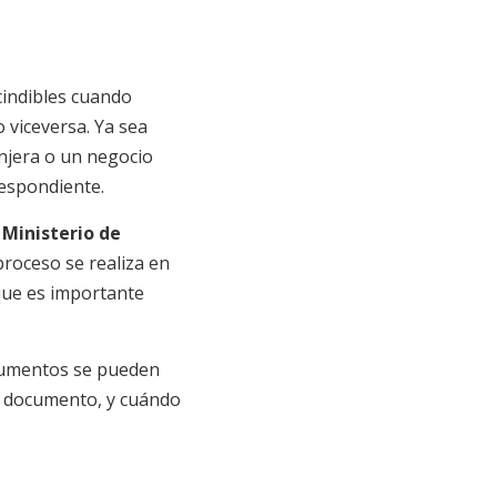
indibles cuando
 viceversa. Ya sea
njera o un negocio
respondiente.
l
Ministerio de
proceso se realiza en
 que es importante
ocumentos se pueden
de documento, y cuándo