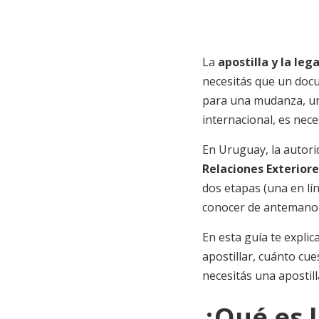
La
apostilla y la le
necesitás que un docu
para una mudanza, un 
internacional, es nec
En Uruguay, la autori
Relaciones Exterior
dos etapas (una en lín
conocer de antemano 
En esta guía te expl
apostillar, cuánto cu
necesitás una apostill
¿Qué es l