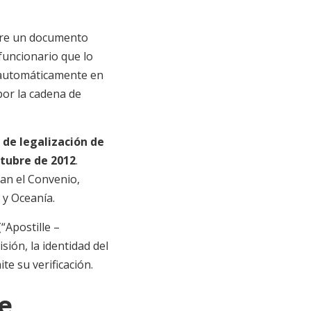
bre un documento
 funcionario que lo
o automáticamente en
por la cadena de
 de legalización de
ctubre de 2012
.
ran el Convenio,
 y Oceanía.
“Apostille –
ión, la identidad del
e su verificación.
e