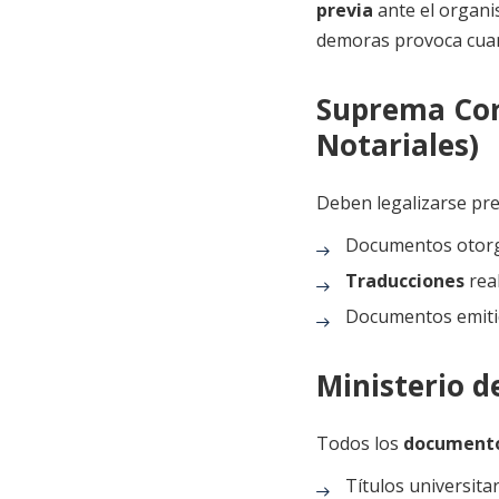
previa
ante el organi
demoras provoca cuan
Suprema Cort
Notariales)
Deben legalizarse pr
Documentos otor
Traducciones
real
Documentos emitid
Ministerio d
Todos los
documento
Títulos universitar