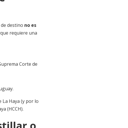
s de destino
no es
rque requiere una
(Suprema Corte de
ruguay.
 La Haya (y por lo
Haya (HCCH)
.
illar o