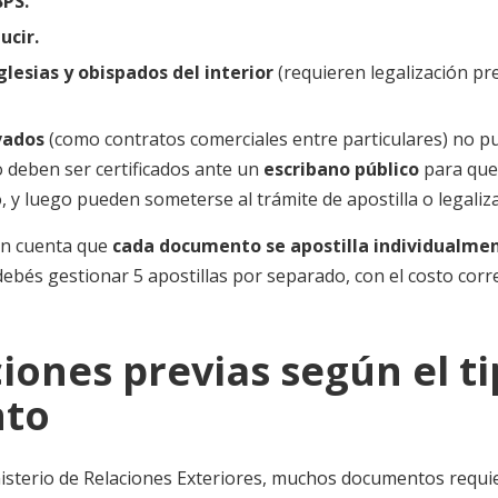
BPS.
ucir.
lesias y obispados del interior
(requieren legalización pr
vados
(como contratos comerciales entre particulares) no p
 deben ser certificados ante un
escribano público
para que
 y luego pueden someterse al trámite de apostilla o legaliza
en cuenta que
cada documento se apostilla individualme
 debés gestionar 5 apostillas por separado, con el costo cor
iones previas según el t
to
nisterio de Relaciones Exteriores, muchos documentos requ